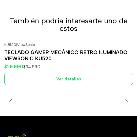
También podría interesarte uno de
estos
KU520
|
ViewSonic
-14%
OFF
TECLADO GAMER MECÁNICO RETRO ILUMINADO
Agotado
VIEWSONIC KU520
$29.990
$34.990
Ver detalles