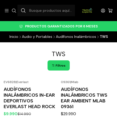
PRODUCTOS GARANTIZADOS POR 6 MESES
Inicio
Audio y Portables
Audífonos Inalámbricos
TWS
TWS
Filtros
EV6828
|
Everlast
09361
|
Mlab
-33%
OFF
AUDÍFONOS
AUDÍFONOS
INALÁMBRICOS IN-EAR
INALÁMBRICOS TWS
DEPORTIVOS
EAR AMBIENT MLAB
EVERLAST HEAD ROCK
09361
$9.990
$29.990
$14.990