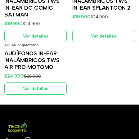
INALÁMBRICOS TWS
INALÁMBRICOS TWS
IN-EAR DC COMIC
IN-EAR SPLANTOON 2
BATMAN
$19.990
$24.990
$19.990
$24.990
Ver detalles
Ver detalles
AUEARP23
|
Motomo
-17%
OFF
AUDÍFONOS IN-EAR
Agotado
INALÁMBRICOS TWS
AIR PRO MOTOMO
$24.990
$29.990
Ver detalles