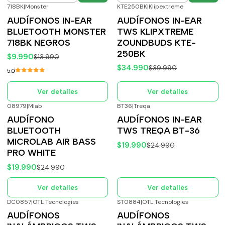
718BK
|
Monster
KTE250BK
|
Klipextreme
-29%
OFF
-13%
OFF
AUDÍFONOS IN-EAR
AUDÍFONOS IN-EAR
Agotado
Agotado
BLUETOOTH MONSTER
TWS KLIPXTREME
718BK NEGROS
ZOUNDBUDS KTE-
250BK
$9.990
$13.990
$34.990
$39.990
5.0
Ver detalles
Ver detalles
08979
|
Mlab
BT36
|
Treqa
-20%
OFF
-20%
OFF
AUDÍFONO
AUDÍFONOS IN-EAR
Agotado
Agotado
BLUETOOTH
TWS TREQA BT-36
MICROLAB AIR BASS
$19.990
$24.990
PRO WHITE
$19.990
$24.990
Ver detalles
Ver detalles
DC0857
|
OTL Tecnologies
ST0884
|
OTL Tecnologies
-20%
OFF
-20%
OFF
AUDÍFONOS
AUDÍFONOS
Agotado
Agotado