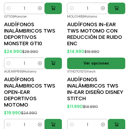
Cantidad
Cantidad
GT10
|
Monster
MOL014B
|
Motomo
-17%
OFF
-25%
OFF
AUDÍFONOS
AUDÍFONOS IN-EAR
INALÁMBRICOS TWS
TWS MOTOMO CON
DEPORTIVOS
REDUCCIÓN DE RUIDO
MONSTER GT10
ENC
$24.990
$14.990
$29.990
$19.990
Ver opciones
Cantidad
AUEARP89
|
Motomo
XTHD701ST
|
Xtech
-20%
OFF
-20%
OFF
AUDÍFONOS
AUDÍFONOS
INALÁMBRICOS TWS
INALÁMBRICOS TWS
OPEN-EAR
IN-EAR DISEÑO DISNEY
DEPORTIVOS
STITCH
MOTOMO
$11.990
$14.990
$19.990
$24.990
Cantidad
Cantidad