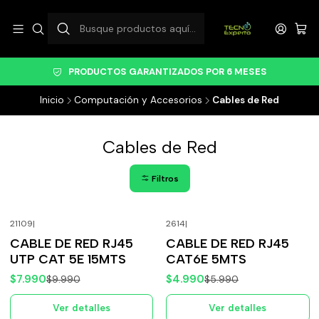
PRODUCTOS GARANTIZADOS POR 6 MESES
Inicio
Computación y Accesorios
Cables de Red
Cables de Red
Filtros
21109
|
2614
|
-20%
OFF
-17%
OFF
CABLE DE RED RJ45
CABLE DE RED RJ45
Agotado
Agotado
UTP CAT 5E 15MTS
CAT6E 5MTS
$7.990
$4.990
$9.990
$5.990
Ver detalles
Ver detalles