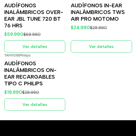
-14%
OFF
-17%
OFF
AUDÍFONOS
AUDÍFONOS IN-EAR
Agotado
Agotado
INALÁMBRICOS OVER-
INALÁMBRICOS TWS
EAR JBL TUNE 720 BT
AIR PRO MOTOMO
76 HRS
$24.990
$29.990
$59.990
$69.990
Ver detalles
Ver detalles
TAH1108
|
Philips
-33%
OFF
AUDÍFONOS
Agotado
INALÁMBRICOS ON-
EAR RECARGABLES
TIPO C PHILIPS
$19.990
$29.990
Ver detalles