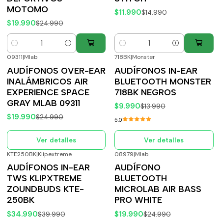
MOTOMO
$11.990
$14.990
$19.990
$24.990
Cantidad
Cantidad
09311
|
Mlab
718BK
|
Monster
-20%
OFF
-29%
OFF
AUDÍFONOS OVER-EAR
AUDÍFONOS IN-EAR
Agotado
Agotado
INALÁMBRICOS AIR
BLUETOOTH MONSTER
EXPERIENCE SPACE
718BK NEGROS
GRAY MLAB 09311
$9.990
$13.990
$19.990
$24.990
5.0
Ver detalles
Ver detalles
KTE250BK
|
Klipextreme
08979
|
Mlab
-13%
OFF
-20%
OFF
AUDÍFONOS IN-EAR
AUDÍFONO
Agotado
Agotado
TWS KLIPXTREME
BLUETOOTH
ZOUNDBUDS KTE-
MICROLAB AIR BASS
250BK
PRO WHITE
$34.990
$19.990
$39.990
$24.990