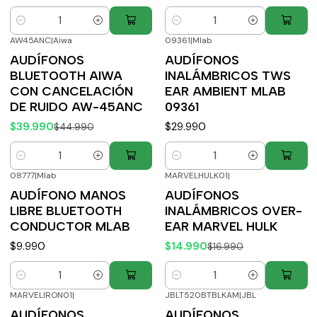
Cantidad
Cantidad
AW45ANC
|
Aiwa
09361
|
Mlab
-11%
OFF
AUDÍFONOS
AUDÍFONOS
BLUETOOTH AIWA
INALÁMBRICOS TWS
CON CANCELACIÓN
EAR AMBIENT MLAB
DE RUIDO AW-45ANC
09361
$39.990
$29.990
$44.990
Cantidad
Cantidad
08777
|
Mlab
MARVELHULK01
|
-12%
OFF
AUDÍFONO MANOS
AUDÍFONOS
LIBRE BLUETOOTH
INALÁMBRICOS OVER-
CONDUCTOR MLAB
EAR MARVEL HULK
$9.990
$14.990
$16.990
Cantidad
Cantidad
MARVELIRON01
|
JBLT520BTBLKAM
|
JBL
-12%
OFF
-10%
OFF
AUDÍFONOS
AUDÍFONOS