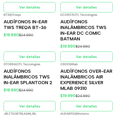
Ver detalles
Ver detalles
BT36
|
Treqa
DC0857
|
OTL Tecnologies
-20%
OFF
-20%
OFF
AUDÍFONOS IN-EAR
AUDÍFONOS
Agotado
Agotado
TWS TREQA BT-36
INALÁMBRICOS TWS
IN-EAR DC COMIC
$19.990
$24.990
BATMAN
$19.990
$24.990
Ver detalles
Ver detalles
ST0884
|
OTL Tecnologies
09310
|
Mlab
-20%
OFF
-20%
OFF
AUDÍFONOS
AUDÍFONOS OVER-EAR
Agotado
Agotado
INALÁMBRICOS TWS
INALÁMBRICOS AIR
IN-EAR SPLANTOON 2
EXPERIENCE SILVER
MLAB 09310
$19.990
$24.990
$19.990
$24.990
Ver detalles
Ver detalles
JBLT720BTBLKAM
|
JBL
AUEARP23
|
Motomo