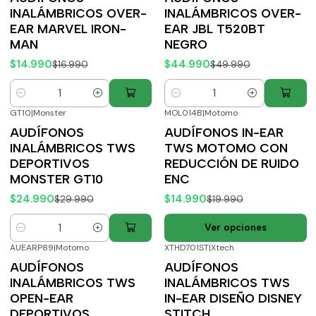
INALÁMBRICOS OVER-
INALÁMBRICOS OVER-
EAR MARVEL IRON-
EAR JBL T520BT
MAN
NEGRO
$14.990
$44.990
$16.990
$49.990
Cantidad
Cantidad
GT10
|
Monster
MOL014B
|
Motomo
-17%
OFF
-25%
OFF
AUDÍFONOS
AUDÍFONOS IN-EAR
INALÁMBRICOS TWS
TWS MOTOMO CON
DEPORTIVOS
REDUCCIÓN DE RUIDO
MONSTER GT10
ENC
$24.990
$14.990
$29.990
$19.990
Ver opciones
Cantidad
AUEARP89
|
Motomo
XTHD701ST
|
Xtech
-20%
OFF
-20%
OFF
AUDÍFONOS
AUDÍFONOS
INALÁMBRICOS TWS
INALÁMBRICOS TWS
OPEN-EAR
IN-EAR DISEÑO DISNEY
DEPORTIVOS
STITCH