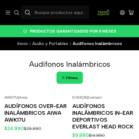
PRODUCTOS GARANTIZADOS POR 6 MESES
Inicio
Audio y Portables
Audífonos Inalámbricos
Audífonos Inalámbricos
Filtros
AWK17U
|
Aiwa
EV6828
|
Everlast
-17%
OFF
-33%
OFF
AUDÍFONOS OVER-EAR
AUDÍFONOS
INALÁMBRICOS AIWA
INALÁMBRICOS IN-EAR
AWK17U
DEPORTIVOS
EVERLAST HEAD ROCK
$24.990
$29.990
$9.990
$14.990