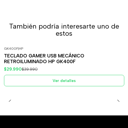
También podría interesarte uno de
estos
GK400F
|
HP
-25%
OFF
TECLADO GAMER USB MECÁNICO
Agotado
RETROILUMINADO HP GK400F
$29.990
$39.990
Ver detalles