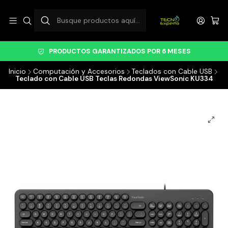
PRODUCTOS GARANTIZADOS POR 6 MESES
Inicio
Computación y Accesorios
Teclados con Cable USB
Teclado con Cable USB Teclas Redondas ViewSonic KU334