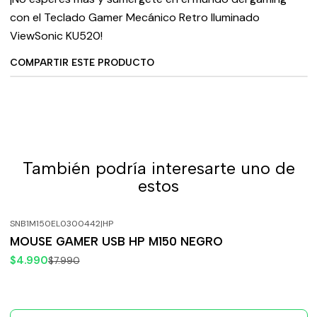
con el Teclado Gamer Mecánico Retro Iluminado
ViewSonic KU520!
COMPARTIR ESTE PRODUCTO
También podría interesarte uno de
estos
SNB1M150EL0300442
|
HP
-38%
OFF
MOUSE GAMER USB HP M150 NEGRO
Agotado
$4.990
$7.990