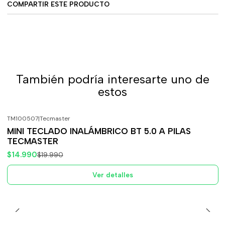
COMPARTIR ESTE PRODUCTO
También podría interesarte uno de
estos
TM100507
|
Tecmaster
-25%
OFF
MINI TECLADO INALÁMBRICO BT 5.0 A PILAS
Agotado
TECMASTER
$14.990
$19.990
Ver detalles