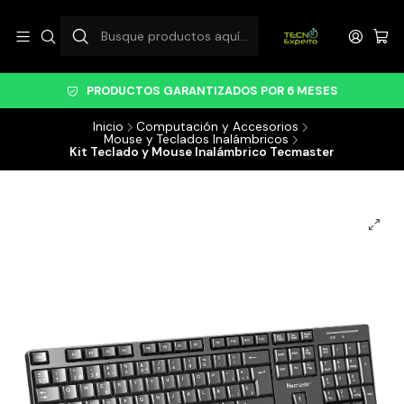
PRODUCTOS GARANTIZADOS POR 6 MESES
Inicio
Computación y Accesorios
Mouse y Teclados Inalámbricos
Kit Teclado y Mouse Inalámbrico Tecmaster