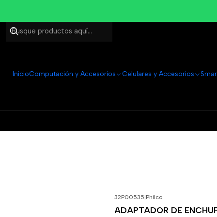
Inicio
Computación y Accesorios
Celulares y Accesorios
Smar
32P00535
|
Philco
-40%
OFF
ADAPTADOR DE ENCHU