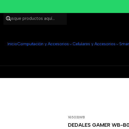
Inicio
Computación y Accesorios
Celulares y Accesorios
Smar
16503
|
WB
-60%
OFF
DEDALES GAMER WB-B