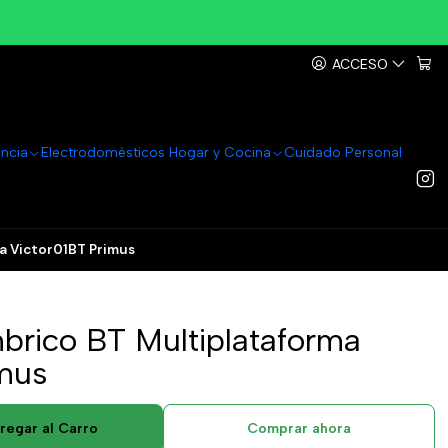
ACCESO
ancia
Electrodomésticos Hogar y Cocina
Cuidado Personal
a Victor01BT Primus
mbrico BT Multiplataforma
imus
regar al Carro
Comprar ahora