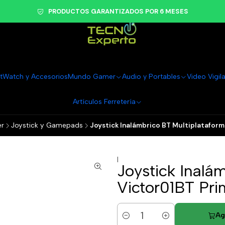
PRODUCTOS GARANTIZADOS POR 6 MESES
tWatch y Accesorios
Mundo Gamer
Audio y Portables
Video Vigil
Artículos Ferretería
r
Joystick y Gamepads
Joystick Inalámbrico BT Multiplataform
|
Joystick Inalá
Victor01BT Pr
Ag
Cantidad