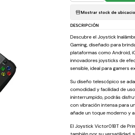
Mostrar stock de ubicaci
DESCRIPCIÓN
Descubre el Joystick Inalámb
Gaming, diseñado para brindar
plataformas como Android, i
innovadores joysticks de efec
sensible, ideal para gamers e
Su diseño telescópico se ad
comodidad y facilidad de uso
ininterrumpido, podrás disfr
con vibración intensa para u
añade un toque moderno y atr
El Joystick Victor01BT de Pr
también por su versatilidad, 