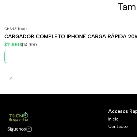
Tamb
CH643
|
Treqa
-20%
OFF
CARGADOR COMPLETO IPHONE CARGA RÁPIDA 20
Agotado
$11.990
$14.990
Accesos Ra
Inicio
Contacto
Síguenos