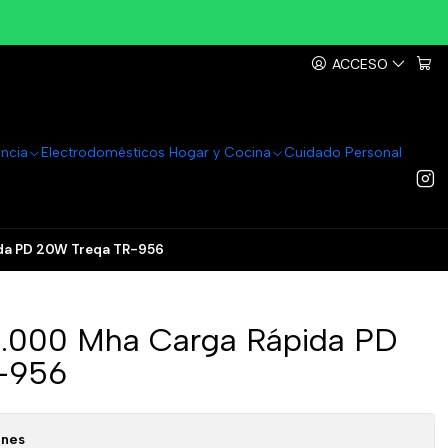
ACCESO
ancia
Electrodomésticos Hogar y Cocina
Cuidado Personal
da PD 20W Treqa TR-956
0.000 Mha Carga Rápida PD
-956
ones