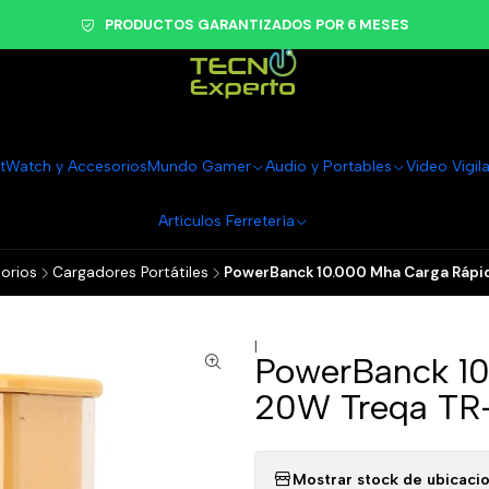
PRODUCTOS GARANTIZADOS POR 6 MESES
tWatch y Accesorios
Mundo Gamer
Audio y Portables
Video Vigil
Artículos Ferretería
orios
Cargadores Portátiles
PowerBanck 10.000 Mha Carga Rápi
|
PowerBanck 1
20W Treqa TR
Mostrar stock de ubicaci