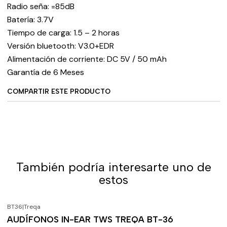
Radio seña: =85dB
Batería: 3.7V
Tiempo de carga: 1.5 – 2 horas
Versión bluetooth: V3.0+EDR
Alimentación de corriente: DC 5V / 50 mAh
Garantía de 6 Meses
COMPARTIR ESTE PRODUCTO
También podría interesarte uno de
estos
BT36
|
Treqa
-20%
OFF
AUDÍFONOS IN-EAR TWS TREQA BT-36
Agotado