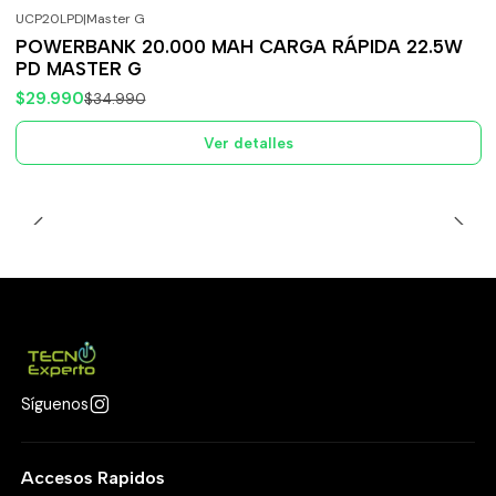
UCP20LPD
|
Master G
-14%
OFF
POWERBANK 20.000 MAH CARGA RÁPIDA 22.5W
Agotado
PD MASTER G
$29.990
$34.990
Ver detalles
Síguenos
Accesos Rapidos