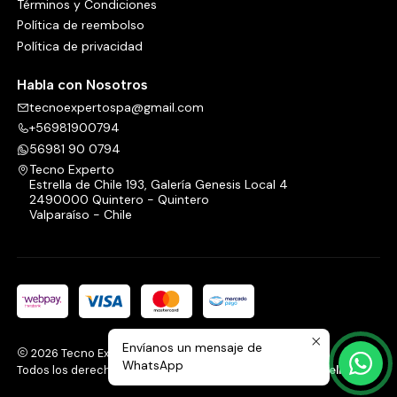
Términos y Condiciones
Política de reembolso
Política de privacidad
Habla con Nosotros
tecnoexpertospa@gmail.com
+56981900794
56981 90 0794
Tecno Experto
Estrella de Chile 193, Galería Genesis Local 4
2490000 Quintero - Quintero
Valparaíso - Chile
Envíanos un mensaje de
2026 Tecno Experto.
WhatsApp
Todos los derechos reservados.
Desarrollado por Jumpseller
.