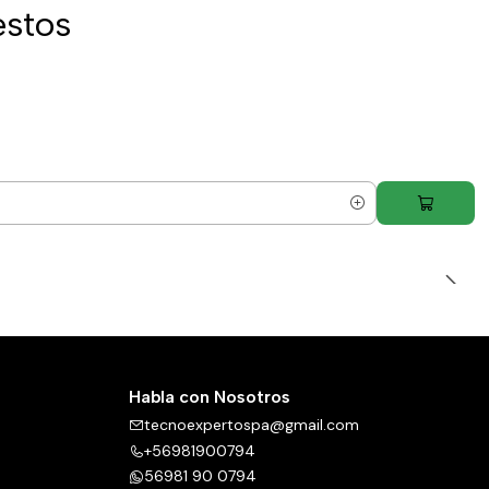
estos
Habla con Nosotros
tecnoexpertospa@gmail.com
+56981900794
56981 90 0794