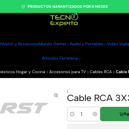
PRODUCTOS GARANTIZADOS POR 6 MESES
tWatch y Accesorios
Mundo Gamer
Audio y Portables
Video Vigil
Artículos Ferretería
ésticos Hogar y Cocina
Accesorios para TV
Cables RCA
Cable 
|
Cable RCA 3X3
Ag
Cantidad