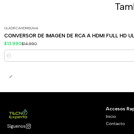
Tamb
ULADRCAHDMI
|
Ulink
-7%
OFF
CONVERSOR DE IMAGEN DE RCA A HDMI FULL HD UL
$13.990
$14.990
Cantidad
Accesos Ra
Inicio
Contacto
Síguenos