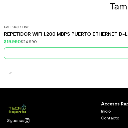
Tamb
DAP1610
|
D-Link
-20%
OFF
REPETIDOR WIFI 1.200 MBPS PUERTO ETHERNET D-L
Agotado
$19.990
$24.990
Accesos Ra
Inicio
Contacto
Síguenos