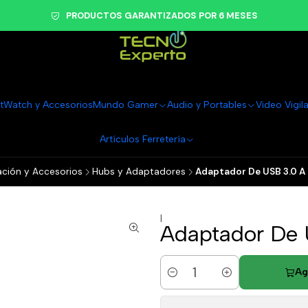
PRODUCTOS GARANTIZADOS POR 6 MESES
tWatch y Accesorios
Mundo Gamer
Audio y Portables
Video Vigil
Artículos Ferretería
ión y Accesorios
Hubs y Adaptadores
Adaptador De USB 3.0 A
|
Adaptador De
Ag
Cantidad