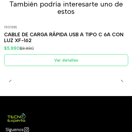
También podría interesarte uno de
estos
150138
|
-40%
OFF
CABLE DE CARGA RÁPIDA USB A TIPO C 6A CON
Agotado
LUZ XF-162
$5.990
$9.990
Ver detalles
Síguenos