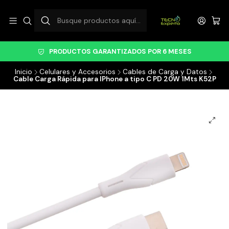
PRODUCTOS GARANTIZADOS POR 6 MESES
Inicio
Celulares y Accesorios
Cables de Carga y Datos
Cable Carga Rápida para IPhone a tipo C PD 20W 1Mts K52P