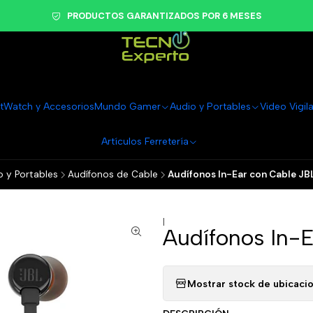
PRODUCTOS GARANTIZADOS POR 6 MESES
tWatch y Accesorios
Mundo Gamer
Audio y Portables
Video Vigil
Artículos Ferretería
o y Portables
Audífonos de Cable
Audífonos In-Ear con Cable JB
|
Audífonos In-E
Mostrar stock de ubicaci