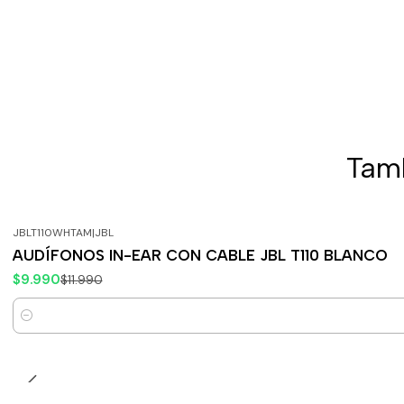
Tamb
JBLT110WHTAM
|
JBL
-17%
OFF
AUDÍFONOS IN-EAR CON CABLE JBL T110 BLANCO
$9.990
$11.990
Cantidad