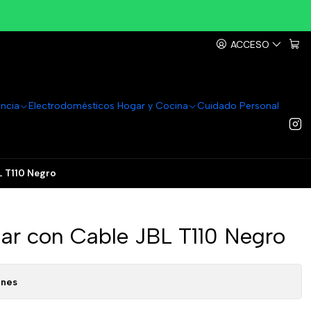
ACCESO
ancia
Electrodomésticos Hogar y Cocina
Cuidado Personal
L T110 Negro
ar con Cable JBL T110 Negro
ones