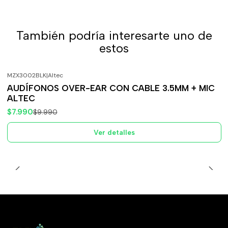
También podría interesarte uno de
estos
MZX3002BLK
|
Altec
-20%
OFF
AUDÍFONOS OVER-EAR CON CABLE 3.5MM + MIC
Agotado
ALTEC
$7.990
$9.990
Ver detalles