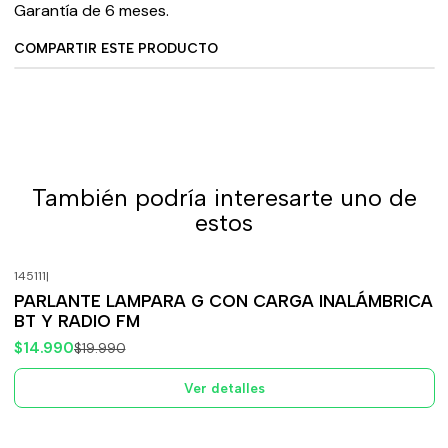
Garantía de 6 meses.
COMPARTIR ESTE PRODUCTO
También podría interesarte uno de
estos
145111
|
-25%
OFF
PARLANTE LAMPARA G CON CARGA INALÁMBRICA
Agotado
BT Y RADIO FM
$14.990
$19.990
Ver detalles