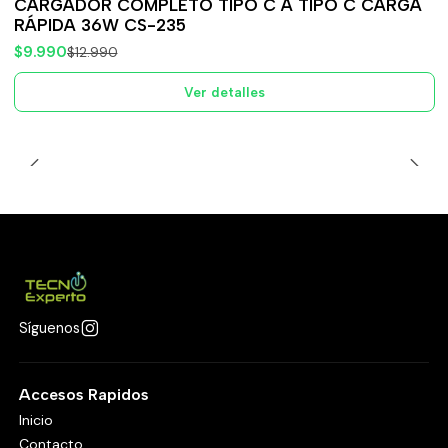
CARGADOR COMPLETO TIPO C A TIPO C CARGA
Agotado
RÁPIDA 36W CS-235
$9.990
$12.990
Ver detalles
Síguenos
Accesos Rapidos
Inicio
Contacto