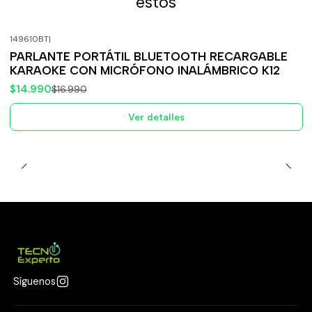
estos
149610BT
|
-12%
OFF
PARLANTE PORTÁTIL BLUETOOTH RECARGABLE
Agotado
KARAOKE CON MICRÓFONO INALÁMBRICO K12
$14.990
$16.990
Ver detalles
Síguenos