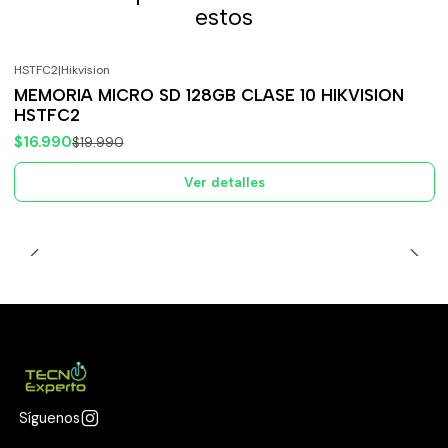
estos
HSTFC2
|
Hikvision
-15%
OFF
MEMORIA MICRO SD 128GB CLASE 10 HIKVISION
Agotado
HSTFC2
$16.990
$19.990
Ver detalles
Síguenos