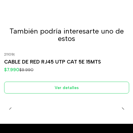
También podría interesarte uno de
estos
21109
|
-20%
OFF
CABLE DE RED RJ45 UTP CAT 5E 15MTS
Agotado
$7.990
$9.990
Ver detalles