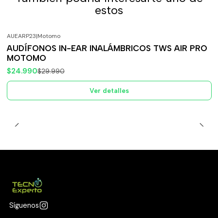
estos
AUEARP23
|
Motomo
-17%
OFF
AUDÍFONOS IN-EAR INALÁMBRICOS TWS AIR PRO
Agotado
MOTOMO
$24.990
$29.990
Ver detalles
Síguenos