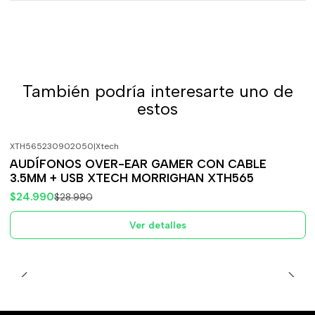
También podría interesarte uno de
estos
XTH565230902050
|
Xtech
-14%
OFF
AUDÍFONOS OVER-EAR GAMER CON CABLE
Agotado
3.5MM + USB XTECH MORRIGHAN XTH565
$24.990
$28.990
Ver detalles