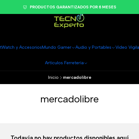
PRODUCTOS GARANTIZADOS POR 6 MESES
tWatch y Accesorios
Mundo Gamer
Audio y Portables
Video Vigil
Artículos Ferretería
Inicio
mercadolibre
mercadolibre
Todavía no hay productos disponibles aquí