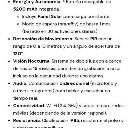
Energía y Autonomía:
* Batería recargable de
5200 mAh
integrada.
Incluye
Panel Solar
para carga constante.
Modo de espera (
standby
) de hasta 1 mes
(basado en 30 activaciones diarias).
Detección de Movimiento:
Sensor
PIR
con un
rango de 0 a 10 metros y un ángulo de apertura de
120°
.
Visión Nocturna:
Sistema de doble luz con alcance
de hasta
15 metros
, permitiendo grabación a color
incluso en la oscuridad durante una alarma.
Audio:
Comunicación
bidireccional
(micrófono y
altavoz integrados) para hablar y escuchar en
tiempo real.
Conectividad:
Wi-Fi (2.4 GHz) y soporte para redes
móviles (dependiendo de la versión regional).
Resistencia:
Clasificación
IP65
, resistente al polvo y
a chorros de agua/lluvia.