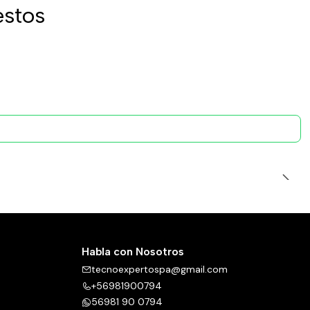
estos
Habla con Nosotros
tecnoexpertospa@gmail.com
+56981900794
56981 90 0794