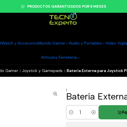
PRODUCTOS GARANTIZADOS POR 6 MESES
tWatch y Accesorios
Mundo Gamer
Audio y Portables
Video Vigil
Artículos Ferretería
do Gamer
Joystick y Gamepads
Batería Externa para Joystick
|
Batería Exter
Ag
Cantidad