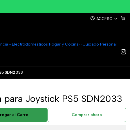
ACCESO
ancia
Electrodomésticos Hogar y Cocina
Cuidado Personal
 PS5 SDN2033
na para Joystick PS5 SDN2033
regar al Carro
Comprar ahora