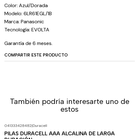
Color: Azul/Dorada
Modelo: 6LR61EGL/1B
Marca: Panasonic
Tecnología: EVOLTA
Garantía de 6 meses.
COMPARTIR ESTE PRODUCTO
También podría interesarte uno de
estos
041333428482
|
Duracell
-33%
OFF
PILAS DURACELL AAA ALCALINA DE LARGA
Agotado